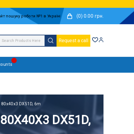
(0) 0.00 грн.
Request a call
counts
pe 80x40x3 DX51D, 6m
 80X40X3 DX51D,