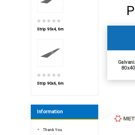
P
Strip 95х4, 6m
Galvani
80x40
Strip 90х6, 6m
Information
Thank You