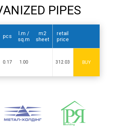
VANIZED PIPES
l.m /
m2
retail
pcs
sq.m
sheet
price
0.17
1.00
312.03
BUY