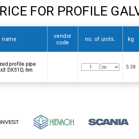
RICE FOR PROFILE GAL
vendor
name
no. of units.
kg
code
zed profile pipe
5.38
x3 DX51D, 6m