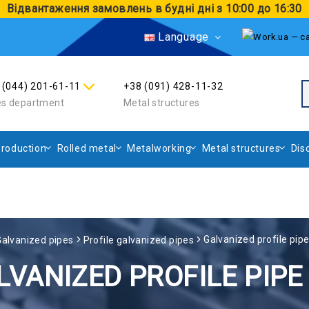
Відвантаження замовлень в будні дні з 10:00 до 16:30
Language
 (044) 201-61-11
+38 (091) 428-11-32
es department
Metal structures
roduction
Rolled metal
Metalworking
Metal structures
Dis
Galvanized profile pi
Galvanized pipes
Profile galvanized pipes
LVANIZED PROFILE PIPE