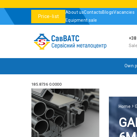
About us
Contacts
Blogs
Vacancies
Price-list
Equipment sale
+38
Sal
Own p
185.8736 0.0000
Home
GA