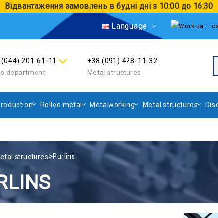
Відвантаження замовлень в будні дні з 10:00 до 16:30
Language
 (044) 201-61-11
+38 (091) 428-11-32
es department
Metal structures
roduction
Rolled metal
Metalworking
Metal structures
Dis
>
Purlins
etal structures
RLINS