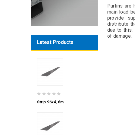
Purlins are
main load-be
provide sup
distribute t
due to this,
of damage.
Latest Products
Strip 96х4, 6m