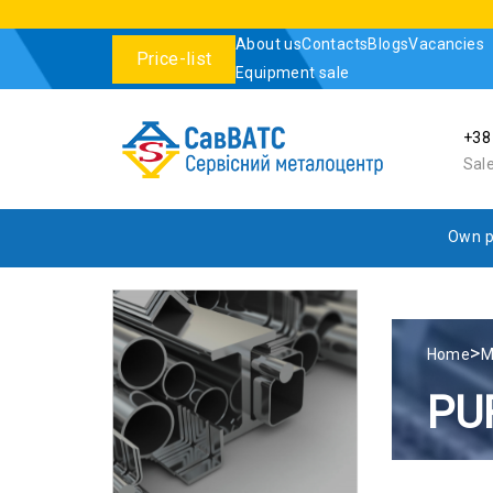
About us
Contacts
Blogs
Vacancies
Price-list
Equipment sale
+38
Sal
Own p
>
Home
M
PU