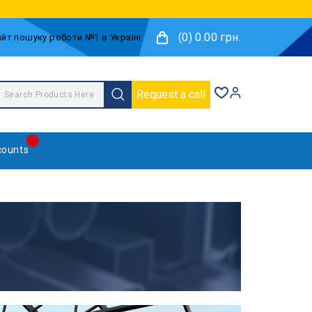
(0) 0.00 грн.
Request a call
counts