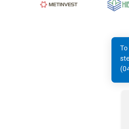
To
ste
(0