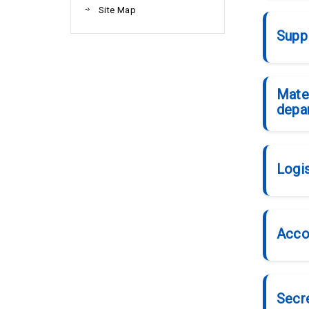
Site Map
Supp
Mater
depa
Logi
Acco
Secre