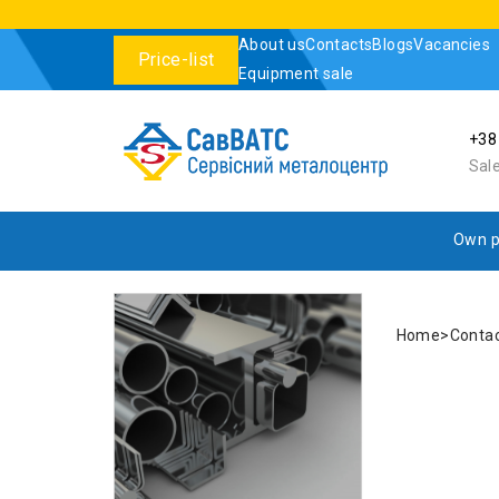
About us
Contacts
Blogs
Vacancies
Price-list
Equipment sale
+38
Sal
Own p
Home
Contac