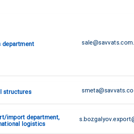
sale@savvats.com
s department
smeta@savvats.co
l structures
rt/import department,
s.bozgalyov.export
national logistics