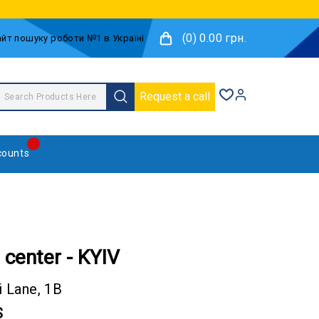
(0) 0.00 грн.
Request a call
counts
center - KYIV
i Lane, 1B
S