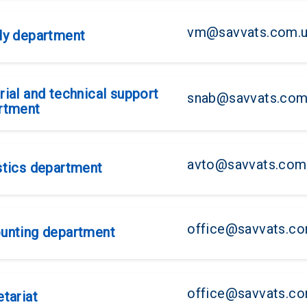
vm@savvats.com.
ly department
ial and technical support
snab@savvats.com
rtment
avto@savvats.com
stics department
office@savvats.c
unting department
office@savvats.c
tariat