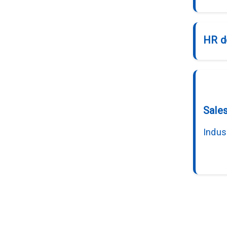
HR d
Sale
Indus