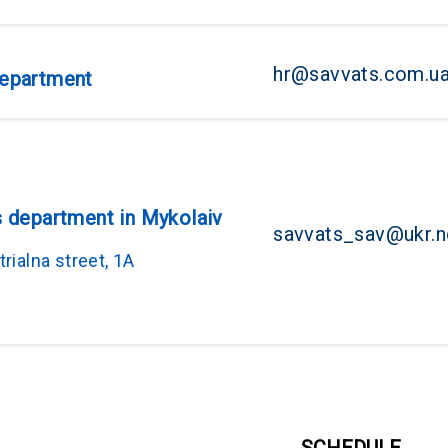
hr@savvats.com.u
epartment
s department in Mykolaiv
savvats_sav@ukr.n
trialna street, 1A