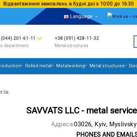
Відвантаження замовлень в будні дні з 10:00 до 16:30
Language
 (044) 201-61-11
+38 (091) 428-11-32
es department
Metal structures
roduction
Rolled metal
Metalworking
Metal structures
Dis
t Us
SAVVATS LLC - metal service 
Адреса:
03026, Kyiv, Myslivsky
PHONES AND EMAIL