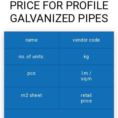
PRICE FOR PROFILE
GALVANIZED PIPES
name
vendor code
no. of units.
kg
pcs
l.m /
sq.m
m2 sheet
retail
price