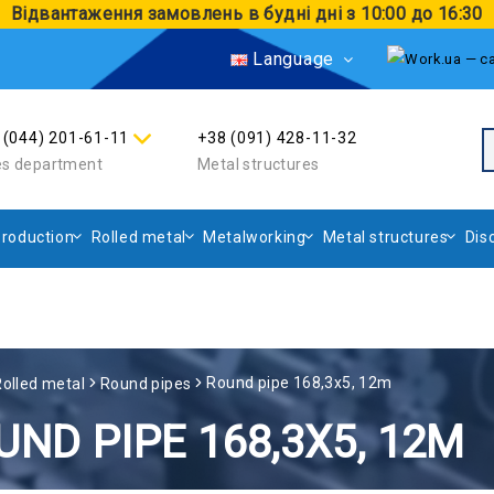
Відвантаження замовлень в будні дні з 10:00 до 16:30
Language
 (044) 201-61-11
+38 (091) 428-11-32
es department
Metal structures
roduction
Rolled metal
Metalworking
Metal structures
Dis
Round pipe 168,3х5, 12m
Rolled metal
Round pipes
UND PIPE 168,3Х5, 12M