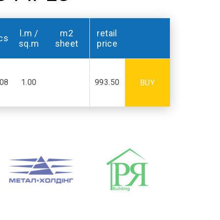
l.m /
m2
retail
cs
sq.m
sheet
price
.08
1.00
993.50
BUY