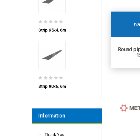
n
Strip 95х4, 6m
Round pip
1
Strip 90х6, 6m
Information
Thank You