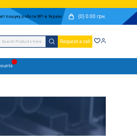
(0) 0.00 грн.
Request a call
counts