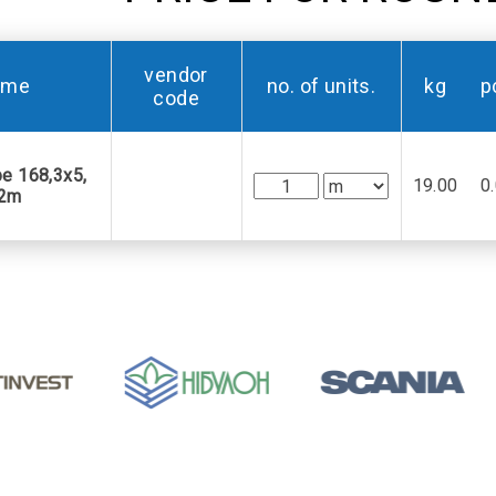
vendor
ame
no. of units.
kg
p
code
e 168,3х5,
19.00
0
2m