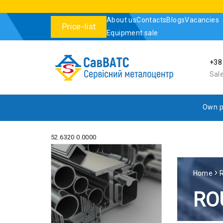
About us
Contacts
Blogs
Vacancies
Price-list
Equipment sale
+38
Sal
Own p
52.6320 0.0000
Home
RO