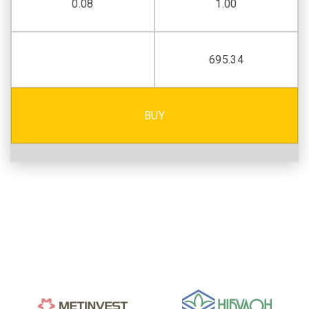
0.08
1.00
695.34
BUY