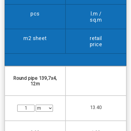
pcs
l.m /
sq.m
m2 sheet
retail
price
Round pipe 139,7х4,
12m
13.40