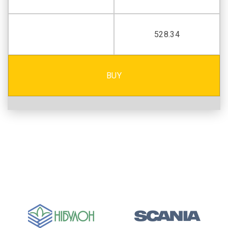
528.34
BUY