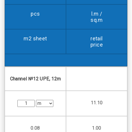
pcs
l.m /
sq.m
m2 sheet
retail
price
Channel №12 UPE, 12m
11.10
0.08
1.00