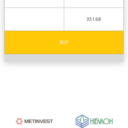
351.68
BUY