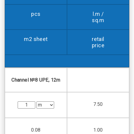
pcs
l.m /
sq.m
m2 sheet
retail
price
Channel №8 UPE, 12m
7.50
0.08
1.00