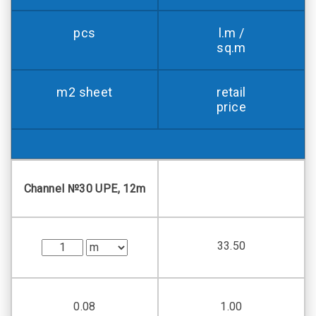
pcs
l.m /
sq.m
m2 sheet
retail
price
Channel №30 UPE, 12m
33.50
0.08
1.00