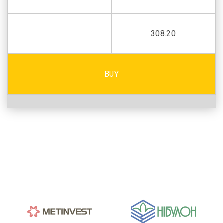
308.20
BUY