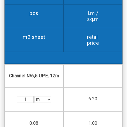
pcs
l.m /
sq.m
m2 sheet
retail
price
Channel №6,5 UPE, 12m
6.20
0.08
1.00