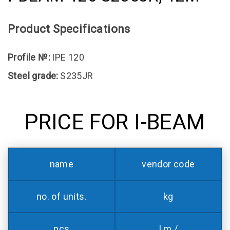
Product Specifications
Profile №:
IPE 120
Steel grade:
S235JR
PRICE FOR I-BEAM
name
vendor code
no. of units.
kg
pcs
l.m /