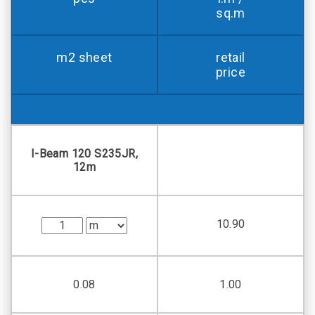
sq.m
m2 sheet
retail
price
I-Beam 120 S235JR,
12m
10.90
0.08
1.00