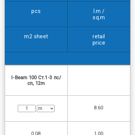
pcs
l.m /
sq.m
m2 sheet
retail
price
I-Beam 100 Ст.1-3 пс/
сп, 12m
8.60
0.08
1.00