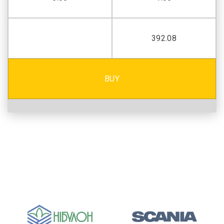
392.08
BUY