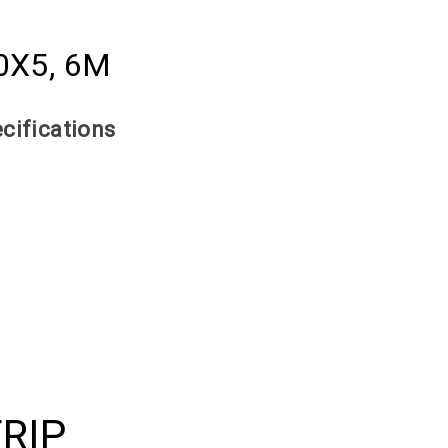
0Х5, 6M
cifications
TRIP