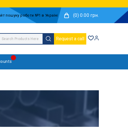
(0) 0.00 грн.
Request a call
counts