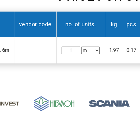
vendor code
no. of units.
kg
pcs
, 6m
1.97
0.17