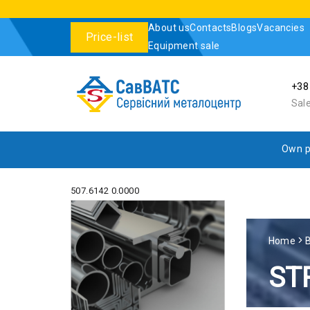
About us
Contacts
Blogs
Vacancies
Price-list
Equipment sale
+38
Sal
Own p
507.6142 0.0000
Home
B
ST