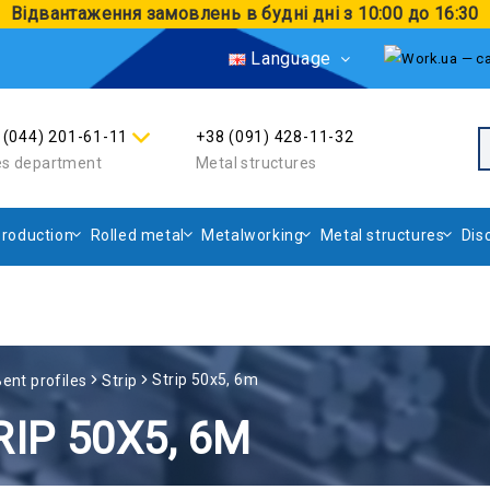
Відвантаження замовлень в будні дні з 10:00 до 16:30
Language
 (044) 201-61-11
+38 (091) 428-11-32
es department
Metal structures
roduction
Rolled metal
Metalworking
Metal structures
Dis
Strip 50х5, 6m
ent profiles
Strip
RIP 50Х5, 6M