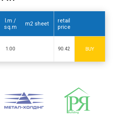
l.m /
retail
m2 sheet
sq.m
price
1.00
90.42
BUY