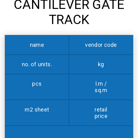
CANTILEVER GATE
TRACK
name
vendor code
no. of units.
kg
pcs
l.m /
sq.m
m2 sheet
retail
price