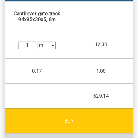
Cantilever gate track
94х85х30х5, 6m
12.30
0.17
1.00
629.14
BUY