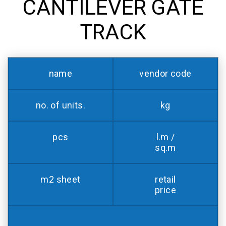
CANTILEVER GATE
TRACK
name
vendor code
no. of units.
kg
pcs
l.m /
sq.m
m2 sheet
retail
price