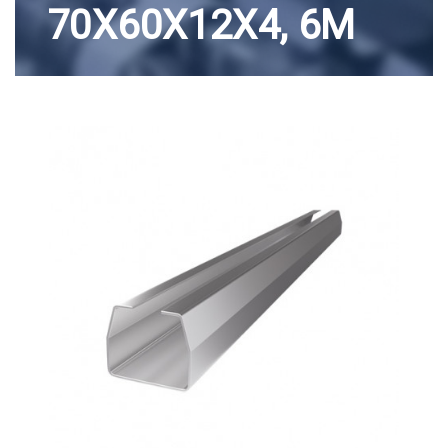
70Х60Х12Х4, 6M