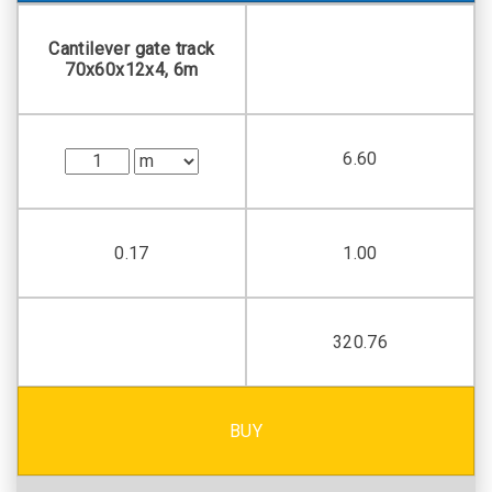
Cantilever gate track
70х60х12х4, 6m
6.60
0.17
1.00
320.76
BUY