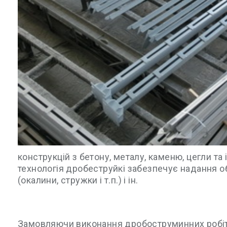
конструкцій з бетону, металу, каменю, цегли та
технологія дробеструйкі забезпечує надання о
(окалини, стружки і т.п.) і ін.
Замовляючи виконання дробоструминних робіт у