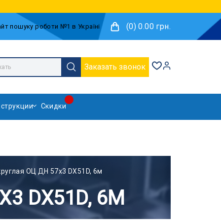
(0) 0.00 грн.
Заказать звонок
струкции
Скидки
круглая ОЦ ДН 57x3 DX51D, 6м
X3 DX51D, 6М