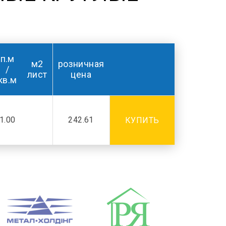
п.м
м2
розничная
/
лист
цена
кв.м
1.00
242.61
КУПИТЬ