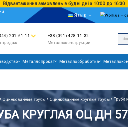
Відвантаження замовлень в будні дні з 10:00 до 16:30
ии
Язык
044) 201-61-11
+38 (091) 428-11-32
л продаж
Металлоконструкции
зводство
Металлопрокат
Металлообработка
Металлокон
Труба 
Оцинкованные трубы
Оцинкованные круглые трубы
УБА КРУГЛАЯ ОЦ ДН 57