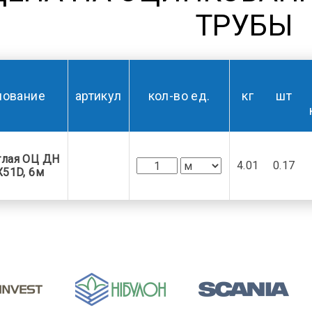
ТРУБЫ
нование
артикул
кол-во ед.
кг
шт
глая ОЦ ДН
4.01
0.17
X51D, 6м