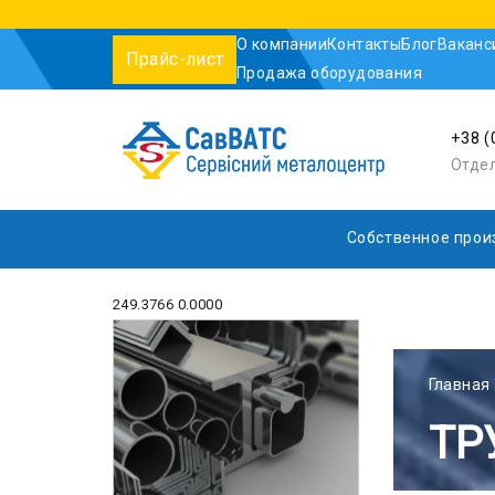
О компании
Контакты
Блог
Ваканс
Прайс-лист
Продажа оборудования
+38 (
Отде
Собственное прои
249.3766 0.0000
Главная
ТР