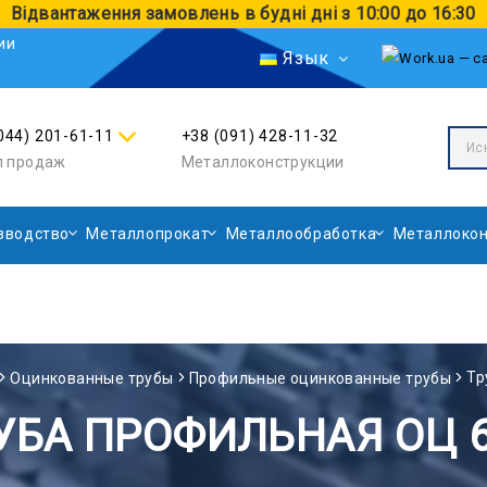
Відвантаження замовлень в будні дні з 10:00 до 16:30
ии
Язык
044) 201-61-11
+38 (091) 428-11-32
л продаж
Металлоконструкции
зводство
Металлопрокат
Металлообработка
Металлокон
Тр
Оцинкованные трубы
Профильные оцинкованные трубы
УБА ПРОФИЛЬНАЯ ОЦ 6