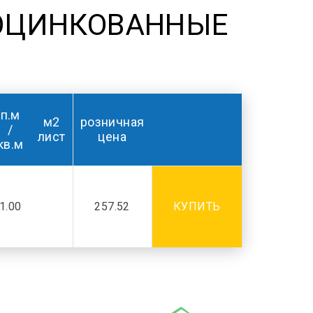
ОЦИНКОВАННЫЕ
п.м
м2
розничная
/
лист
цена
кв.м
1.00
257.52
КУПИТЬ