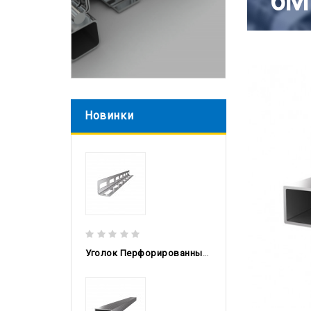
6М
Новинки
Уголок Перфорированный Гнутый 30x30x2, 3м