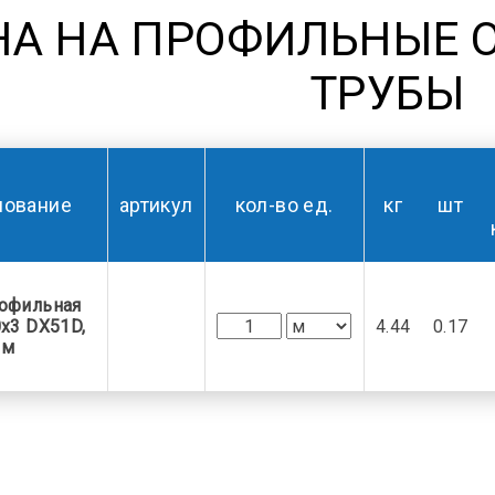
НА НА ПРОФИЛЬНЫЕ 
ТРУБЫ
нование
артикул
кол-во ед.
кг
шт
рофильная
x3 DX51D,
4.44
0.17
6м