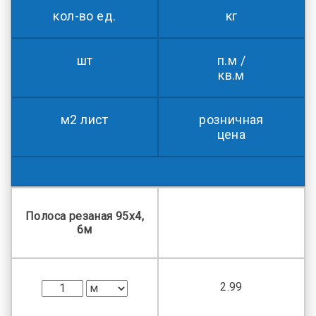
кол-во ед.
кг
шт
п.м /
кв.м
м2 лист
розничная
цена
Полоса резаная 95х4,
6м
2.99