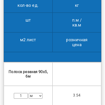
кол-во ед.
кг
шт
п.м /
кв.м
м2 лист
розничная
цена
Полоса резаная 90х5,
6м
3.54