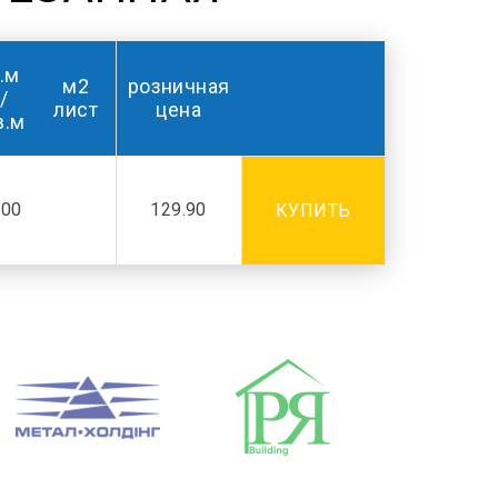
.м
м2
розничная
/
лист
цена
в.м
.00
129.90
КУПИТЬ