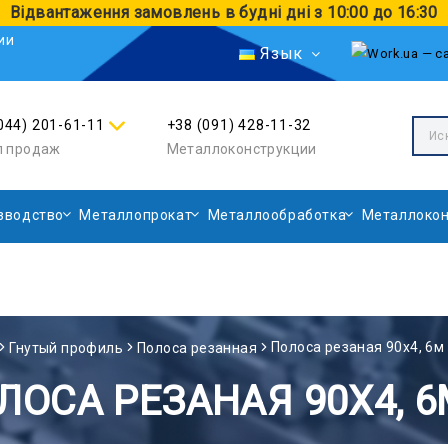
Відвантаження замовлень в будні дні з 10:00 до 16:30
ии
Язык
044) 201-61-11
+38 (091) 428-11-32
л продаж
Металлоконструкции
зводство
Металлопрокат
Металлообработка
Металлокон
Полоса резаная 90х4, 6м
Гнутый профиль
Полоса резанная
ЛОСА РЕЗАНАЯ 90Х4, 