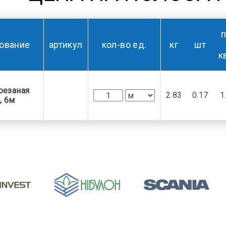
п
ование
артикул
кол-во ед.
кг
шт
к
резаная
2.83
0.17
1
, 6м