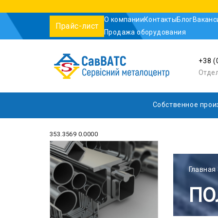
О компании
Контакты
Блог
Ваканс
Прайс-лист
Продажа оборудования
+38 (
Отде
Собственное прои
353.3569 0.0000
Главная
ПО