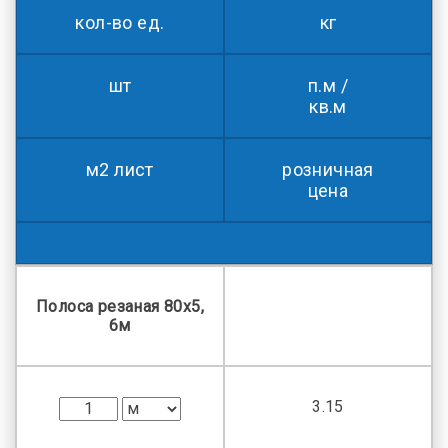
кол-во ед.
кг
шт
п.м /
кв.м
м2 лист
розничная
цена
Полоса резаная 80х5,
6м
3.15