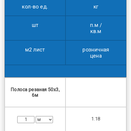
кол-во ед.
кг
шт
п.м /
кв.м
м2 лист
розничная
цена
Полоса резаная 50х3,
6м
1.18