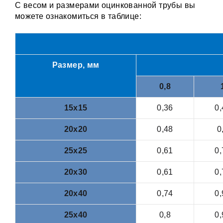
С весом и размерами оцинкованной трубы вы
можете ознакомиться в таблице:
Размер, мм
0,8
15x15
0,36
0,
20х20
0,48
0
25х25
0,61
0,
20х30
0,61
0,
20х40
0,74
0,
25х40
0,8
0,