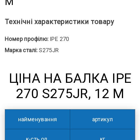
М
Технічні характеристики товару
Номер профілю:
IPE 270
Марка сталі:
S275JR
ЦІНА НА БАЛКА IPE
270 S275JR, 12 М
найменування
артикул
к-сть од.
кг