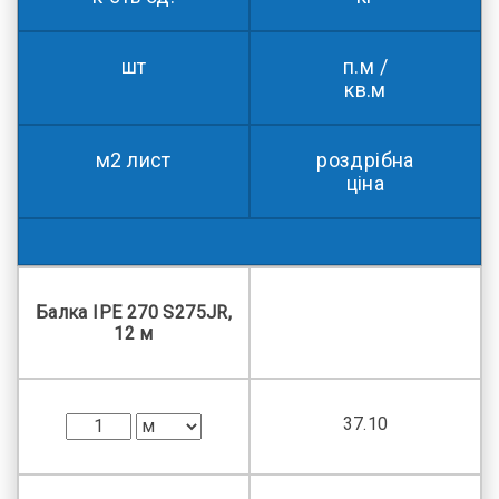
шт
п.м /
кв.м
м2 лист
роздрібна
ціна
Балка IPE 270 S275JR,
12 м
37.10