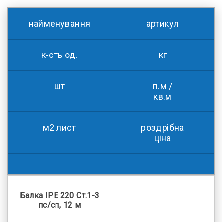
найменування
артикул
к-сть од.
кг
шт
п.м /
кв.м
м2 лист
роздрібна
ціна
Балка IPE 220 Ст.1-3
пс/сп, 12 м