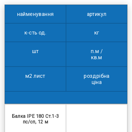
найменування
артикул
к-сть од.
кг
шт
п.м /
кв.м
м2 лист
роздрібна
ціна
Балка IPE 180 Ст.1-3
пс/сп, 12 м