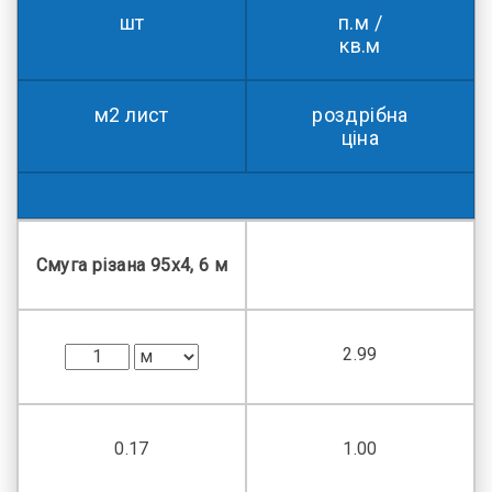
шт
п.м /
кв.м
м2 лист
роздрібна
ціна
Смуга різана 95х4, 6 м
2.99
0.17
1.00