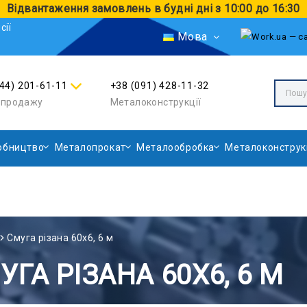
Відвантаження замовлень в будні дні з 10:00 до 16:30
сії
Мова
044) 201-61-11
+38 (091) 428-11-32
л продажу
Металоконструкції
обництво
Металопрокат
Металообробка
Металоконструк
Смуга різана 60х6, 6 м
УГА РІЗАНА 60Х6, 6 М