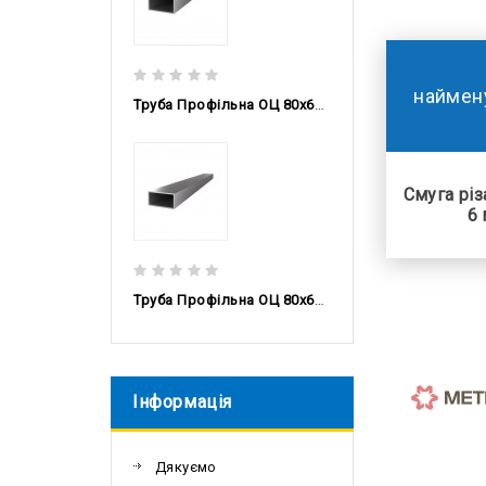
наймен
Труба Профільна ОЦ 80x60x2,5 DX51D, 6 М
Смуга різ
6 
Труба Профільна ОЦ 80x60x2 DX51D, 6 М
Інформація
Дякуємо