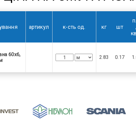
п
ування
артикул
к-сть од.
кг
шт
к
ана 60х6,
2.83
0.17
1
м