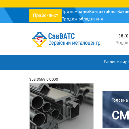
Про компанію
Контакти
Блог
Вакан
Прайс-лист
Продаж обладнання
+38 (
Відді
Власне вир
353.3569 0.0000
Головна
СМ