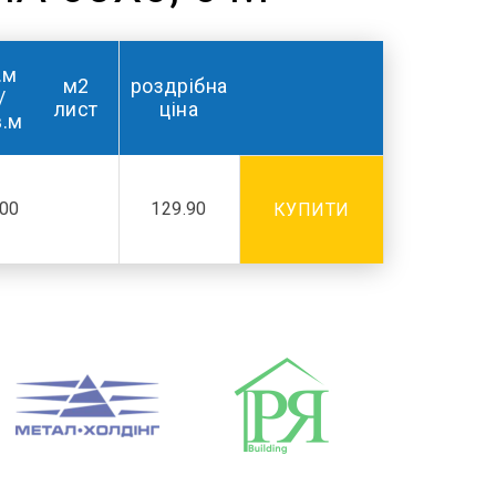
.м
м2
роздрібна
/
лист
ціна
в.м
.00
129.90
КУПИТИ