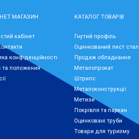
РНЕТ МАГАЗИН
КАТАЛОГ ТОВАРІВ
стий кабінет
Гнутий профіль
контакти
Оцинкований лист ста
ика конфіденційності
Продаж обладнання
 та положения
Металопрокат
сії
Штрипс
Металоконструкції
Метизи
Покрівля та паркан
Оцинковані труби
Товари для туризму