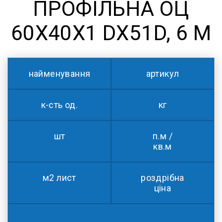
ПРОФІЛЬНА ОЦ
60X40X1 DX51D, 6 М
найменування
артикул
к-сть од.
кг
шт
п.м /
кв.м
м2 лист
роздрібна
ціна