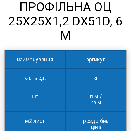
ПРОФІЛЬНА ОЦ
25X25X1,2 DX51D, 6
М
найменування
артикул
к-сть од.
кг
шт
п.м /
кв.м
м2 лист
роздрібна
ціна