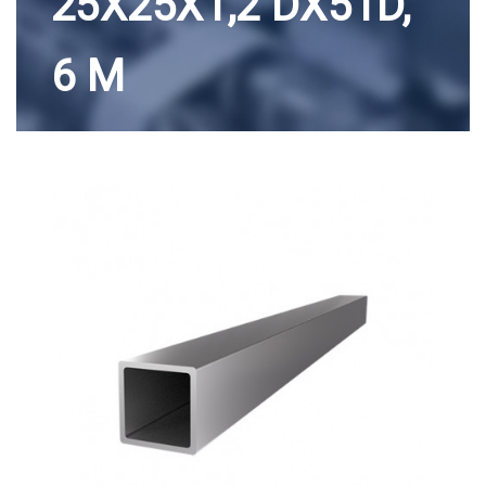
25X25X1,2 DX51D,
6 М