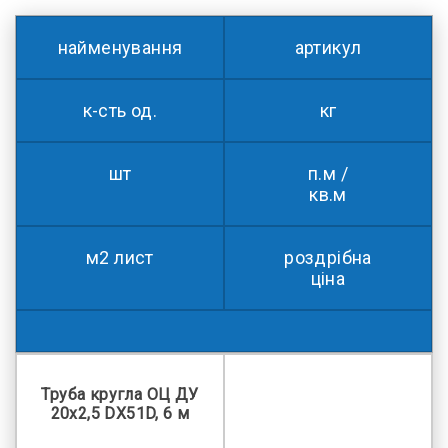
найменування
артикул
к-сть од.
кг
шт
п.м /
кв.м
м2 лист
роздрібна
ціна
Труба кругла ОЦ ДУ
20x2,5 DX51D, 6 м