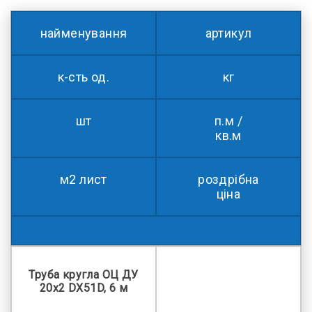
найменування
артикул
к-сть од.
кг
шт
п.м /
кв.м
м2 лист
роздрібна
ціна
Труба кругла ОЦ ДУ
20x2 DX51D, 6 м