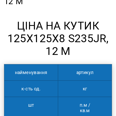
12 М
ЦІНА НА КУТИК
125Х125Х8 S235JR,
12 М
найменування
артикул
к-сть од.
кг
шт
п.м /
кв.м