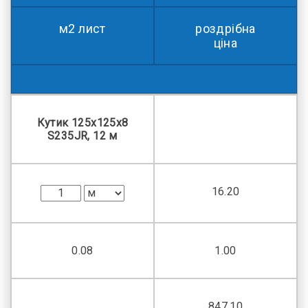
м2 лист
роздрібна
ціна
Кутик 125х125х8
S235JR, 12 м
16.20
0.08
1.00
847.10