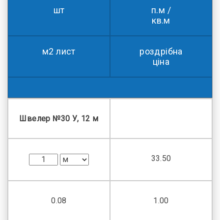
шт
п.м /
кв.м
м2 лист
роздрібна
ціна
Швелер №30 У, 12 м
33.50
0.08
1.00