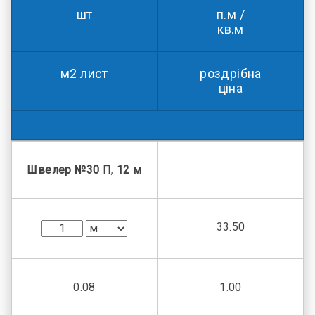
шт
п.м /
кв.м
м2 лист
роздрібна
ціна
Швелер №30 П, 12 м
33.50
0.08
1.00