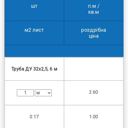
шт
п.м /
кв.м
м2 лист
роздрібна
ціна
Труба ДУ 32х2,5, 6 м
2.60
0.17
1.00