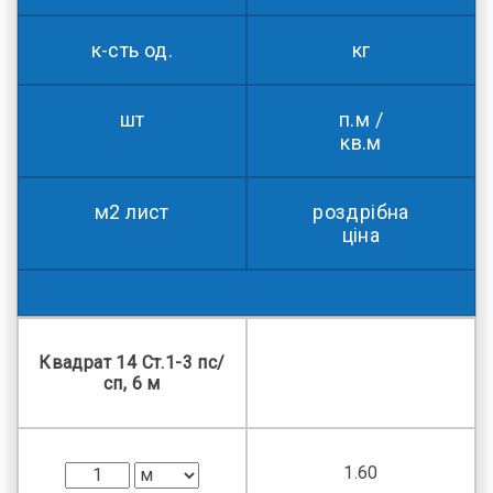
к-сть од.
кг
шт
п.м /
кв.м
м2 лист
роздрібна
ціна
Квадрат 14 Ст.1-3 пс/
сп, 6 м
1.60