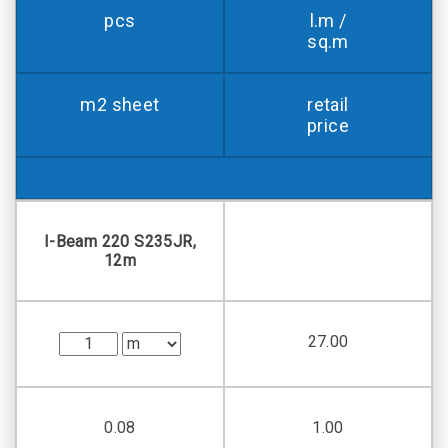
pcs
l.m /
sq.m
m2 sheet
retail
price
I-Beam 220 S235JR,
12m
27.00
0.08
1.00