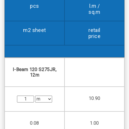
pcs
l.m /
sq.m
m2 sheet
retail
price
I-Beam 120 S275JR,
12m
10.90
0.08
1.00